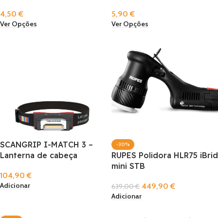
4,50
€
5,90
€
Ver Opções
Ver Opções
SCANGRIP I-MATCH 3 –
-30%
Lanterna de cabeça
RUPES Polidora HLR75 iBrid
mini STB
104,90
€
Adicionar
449,90
€
639,00
€
Adicionar