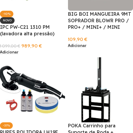
BIG BOI MANGUEIRA 9MT
-10%
SOPRADOR BLOWR PRO /
NOVO
IPC PW-C21 1310 PM
PRO+ / MINI+ / MINI
(lavadora alta pressão)
109,90
€
Adicionar
989,90
€
1 099,00
€
Adicionar
POKA Carrinho para
-31%
RUPES POLIDORA LH19E
Suporte de Roda +