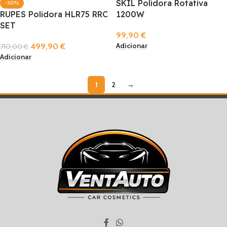
SKIL Polidora Rotativa
-30%
RUPES Polidora HLR75 RRC
1200W
SET
99,90
€
Adicionar
499,90
€
710,00
€
Adicionar
1
2
→