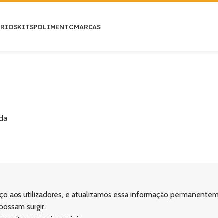
ÓRIOS
KITS
POLIMENTO
MARCAS
ada
iço aos utilizadores, e atualizamos essa informação permanente
possam surgir.