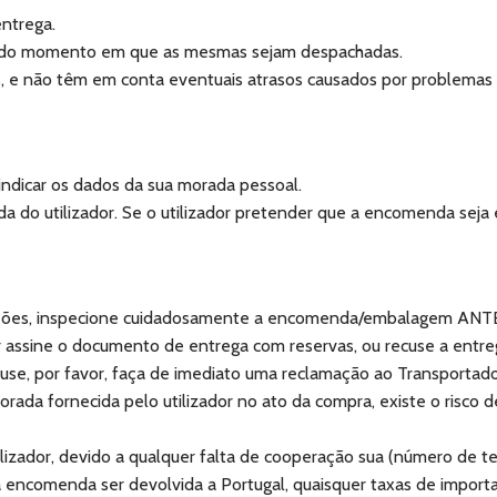
ntrega.
ir do momento em que as mesmas sejam despachadas.
s, e não têm em conta eventuais atrasos causados por problema
 indicar os dados da sua morada pessoal.
do utilizador. Se o utilizador pretender que a encomenda seja 
pedições, inspecione cuidadosamente a encomenda/embalagem ANT
r assine o documento de entrega com reservas, ou recuse a entre
use, por favor, faça de imediato uma reclamação ao Transportado
ada fornecida pelo utilizador no ato da compra, existe o risco 
izador, devido a qualquer falta de cooperação sua (número de t
e a encomenda ser devolvida a Portugal, quaisquer taxas de imp