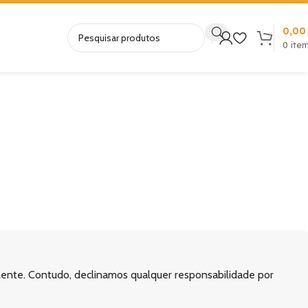
0,0
0
ite
mente. Contudo, declinamos qualquer responsabilidade por