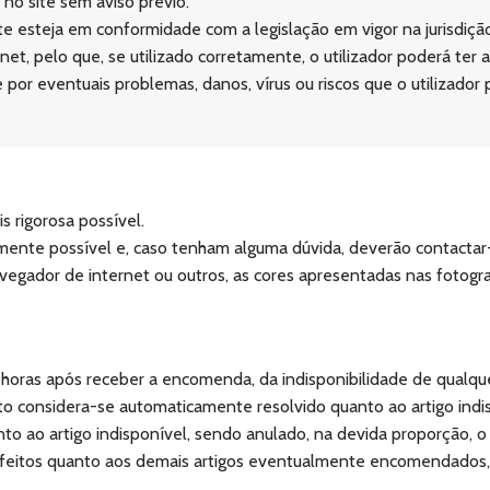
no site sem aviso prévio.
 esteja em conformidade com a legislação em vigor na jurisdição d
et, pelo que, se utilizado corretamente, o utilizador poderá ter 
por eventuais problemas, danos, vírus ou riscos que o utilizador
s rigorosa possível.
tamente possível e, caso tenham alguma dúvida, deverão contacta
egador de internet ou outros, as cores apresentadas nas fotografi
2 horas após receber a encomenda, da indisponibilidade de qualq
ato considera-se automaticamente resolvido quanto ao artigo indi
o ao artigo indisponível, sendo anulado, na devida proporção, 
 efeitos quanto aos demais artigos eventualmente encomendados, s