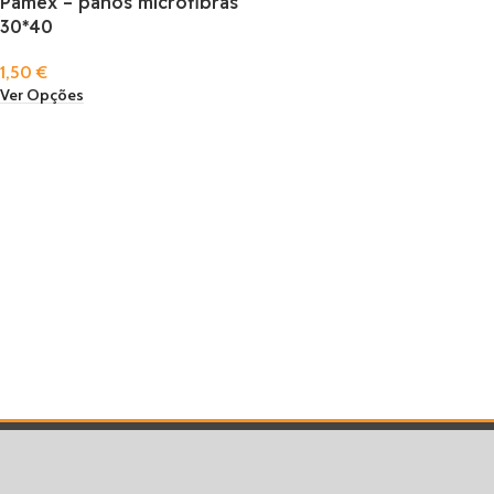
Pamex – panos microfibras
30*40
1,50
€
Ver Opções