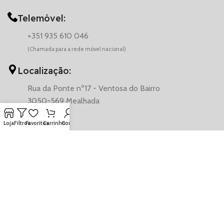
Telemóvel:
+351 935 610 046
(Chamada para a rede móvel nacional)
Localização:
Rua da Ponte nº17 - Ventosa do Bairro
3050-569 Mealhada
Loja
Filtros
Favoritos
Carrinho
Conta
© 2026 VentAuto - CarCosmetics | Desenvolvido por Francisco
Coelho
CONDIÇÕES DE VENDA
POLÍTICA DE PRIVACIDADE E COOKIES