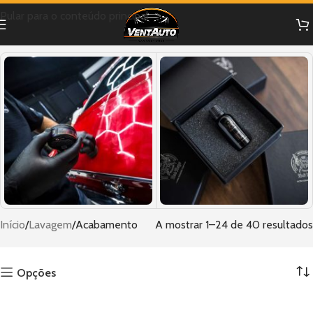
Pular para o conteúdo principal
Ceras
Coating E Selante
Início
Lavagem
Acabamento
A mostrar 1–24 de 40 resultados
Cerâmico
Opções