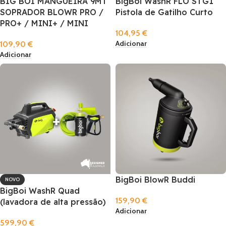
BIG BOI MANGUEIRA 9MT
BigBoi WashR FLO STG1
SOPRADOR BLOWR PRO /
Pistola de Gatilho Curto
PRO+ / MINI+ / MINI
104,95
€
Adicionar
109,90
€
Adicionar
BigBoi BlowR Buddi
NOVO
BigBoi WashR Quad
159,90
€
(lavadora de alta pressão)
Adicionar
599,90
€