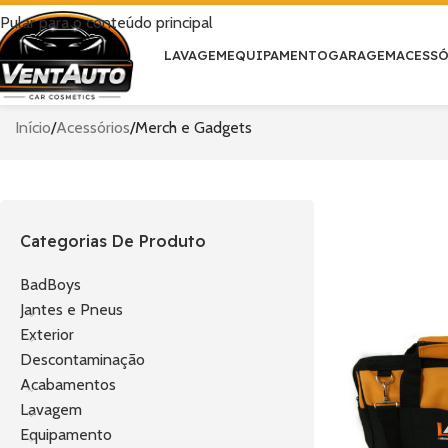
Pular para o conteúdo principal
LAVAGEM
EQUIPAMENTO
GARAGEM
ACESS
Início
Acessórios
Merch e Gadgets
Categorias De Produto
BadBoys
Jantes e Pneus
Exterior
Descontaminação
Acabamentos
Lavagem
Equipamento