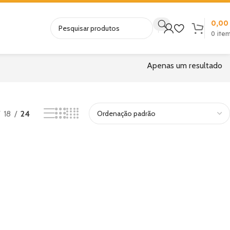
0,0
0
ite
Apenas um resultado
18
24