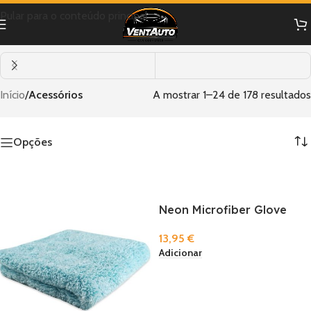
Pular para o conteúdo principal
Aplicadores
Garrafas E Foamers
Início
/
Acessórios
A mostrar 1–24 de 178 resultados
Opções
Neon Microfiber Glove
13,95
€
Adicionar