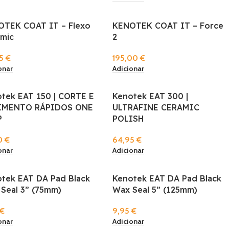
TEK COAT IT – Flexo
KENOTEK COAT IT – Force
mic
2
95
€
195,00
€
onar
Adicionar
tek EAT 150 | CORTE E
Kenotek EAT 300 |
IMENTO RÁPIDOS ONE
ULTRAFINE CERAMIC
P
POLISH
0
€
64,95
€
onar
Adicionar
tek EAT DA Pad Black
Kenotek EAT DA Pad Black
Seal 3” (75mm)
Wax Seal 5” (125mm)
€
9,95
€
onar
Adicionar