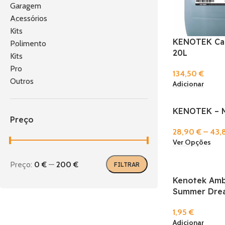
Garagem
Acessórios
Kits
KENOTEK Car
Polimento
20L
Kits
Pro
134,50
€
Outros
Adicionar
KENOTEK – M
Preço
28,90
€
–
43,
Ver Opções
Preço:
0 €
—
200 €
FILTRAR
Kenotek Amb
Summer Dre
1,95
€
Adicionar