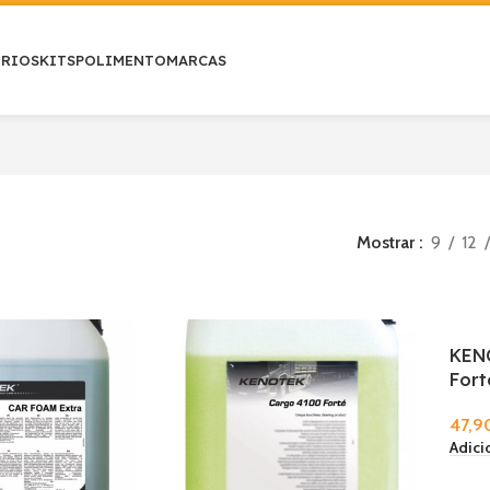
ÓRIOS
KITS
POLIMENTO
MARCAS
Mostrar
9
12
KEN
Fort
47,9
Adici