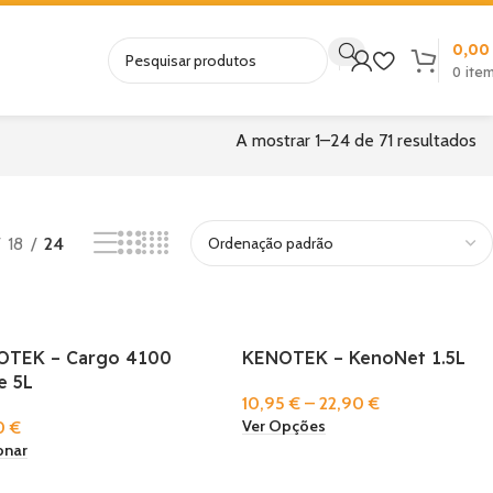
0,0
0
ite
A mostrar 1–24 de 71 resultados
18
24
OTEK – Cargo 4100
KENOTEK – KenoNet 1.5L
e 5L
10,95
€
–
22,90
€
Ver Opções
0
€
onar