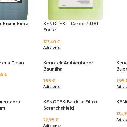
 Foam Extra
KENOTEK – Cargo 4100
Forte
127,40
€
Adicionar
eca Clean
Kenotek Ambientador
Ken
Baunilha
Bub
85
€
1,95
€
1,95
Adicionar
Adici
ientador
KENOTEK Balde + Filtro
KEN
am
Scratchshield
124,
Adici
22,95
€
Adicionar