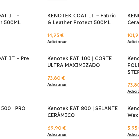
AT IT –
KENOTEK COAT IT – Fabric
KENO
h 500ML
& Leather Protect 500ML
Cera
14,95
€
101,
Adicionar
Adici
T IT – Pre
Kenotek EAT 100 | CORTE
Keno
ULTRA MAXIMIZADO
POL
STE
73,80
€
Adicionar
73,8
Adici
 500 | PRO
Kenotek EAT 800 | SELANTE
Keno
CERÂMICO
Wax 
69,90
€
5,95
Adicionar
Adici