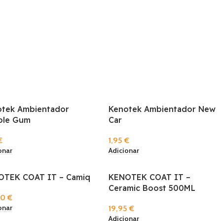
otek Ambientador
Kenotek Ambientador New
ble Gum
Car
€
1,95
€
onar
Adicionar
OTEK COAT IT – Camiq
KENOTEK COAT IT –
Ceramic Boost 500ML
90
€
onar
19,95
€
Adicionar