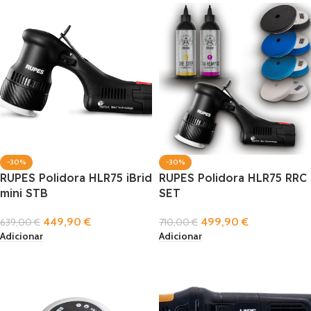
-30%
-30%
RUPES Polidora HLR75 iBrid
RUPES Polidora HLR75 RRC
mini STB
SET
449,90
€
499,90
€
639,00
€
710,00
€
Adicionar
Adicionar