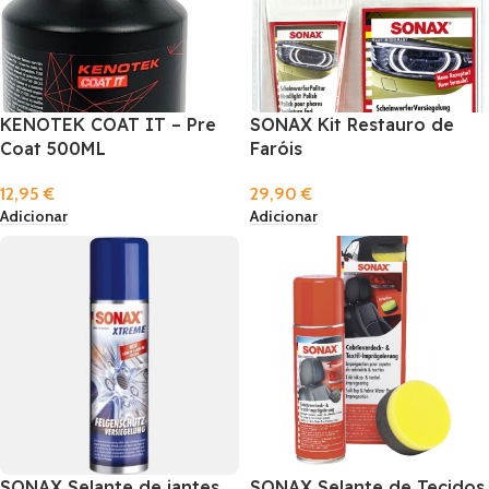
KENOTEK COAT IT – Pre
SONAX Kit Restauro de
Coat 500ML
Faróis
12,95
€
29,90
€
Adicionar
Adicionar
SONAX Selante de jantes
SONAX Selante de Tecidos