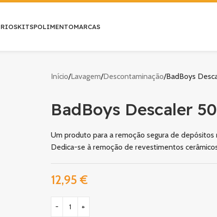
ÓRIOS
KITS
POLIMENTO
MARCAS
Início
Lavagem
Descontaminação
BadBoys Desc
BadBoys Descaler 5
Um produto para a remoção segura de depósitos mi
Dedica-se à remoção de revestimentos cerâmicos o
12,95
€