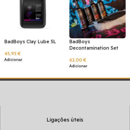
BadBoys Clay Lube 5L
BadBoys
Decontamination Set
45,95
€
Adicionar
62,00
€
Adicionar
Ligações úteis