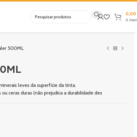
0,0
0
ite
aler 500ML
00ML
nerais leves da superfície da tinta.
u ceras duras (não prejudica a durabilidade des