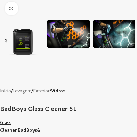
Clique para ampliar
Início
Lavagem
Exterior
Vidros
BadBoys Glass Cleaner 5L
Glass
Cleaner BadBoys
&