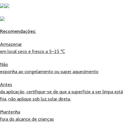
Recomendações:
Armazenar
em local seco e fresco a 5–25 ℃
Não
exponha ao congelamento ou super aquecimento
Antes
da aplicação, certifique-se de que a superfície a ser limpa está
fria, não aplique sob luz solar direta.
Mantenha
fora do alcance de crianças