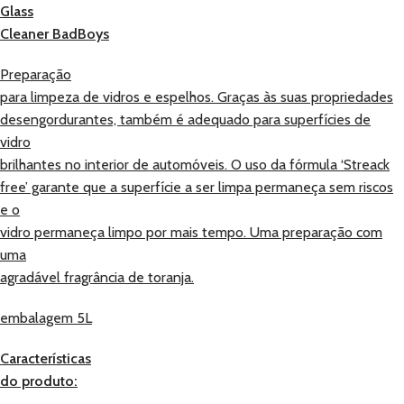
Glass
Cleaner BadBoys
Preparação
para limpeza de vidros e espelhos. Graças às suas propriedades
desengordurantes, também é adequado para superfícies de
vidro
brilhantes no interior de automóveis. O uso da fórmula ‘Streack
free’ garante que a superfície a ser limpa permaneça sem riscos
e o
vidro permaneça limpo por mais tempo. Uma preparação com
uma
agradável fragrância de toranja.
embalagem 5L
Características
do produto: