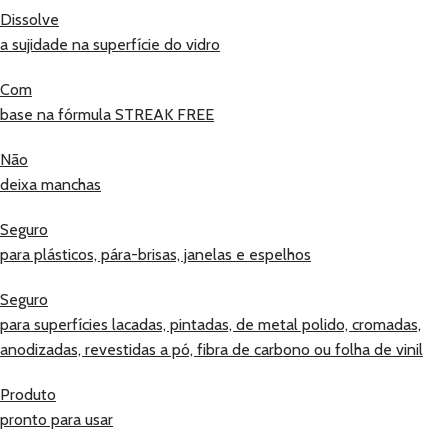
Dissolve
a sujidade na superfície do vidro
Com
base na fórmula STREAK FREE
Não
deixa manchas
Seguro
para plásticos, pára-brisas, janelas e espelhos
Seguro
para superfícies lacadas, pintadas, de metal polido, cromadas,
anodizadas, revestidas a pó, fibra de carbono ou folha de vinil
Produto
pronto para usar