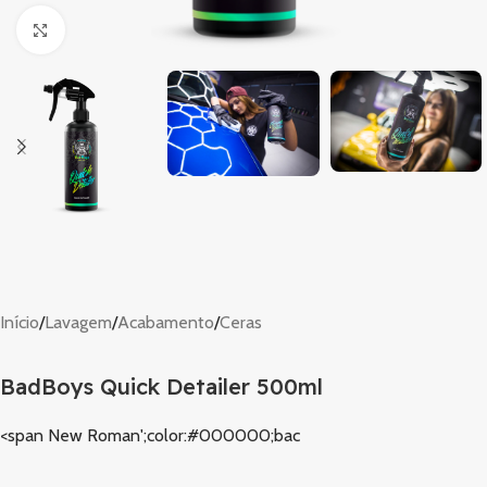
Clique para ampliar
Início
/
Lavagem
/
Acabamento
/
Ceras
BadBoys Quick Detailer 500ml
<span New Roman';color:#000000;bac