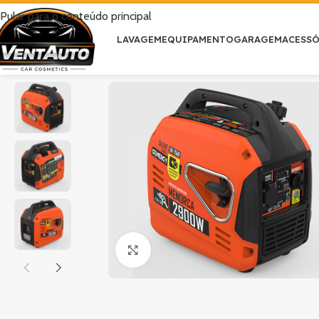
Pular para o conteúdo principal
LAVAGEM
EQUIPAMENTO
GARAGEM
ACESS
Clique para ampliar