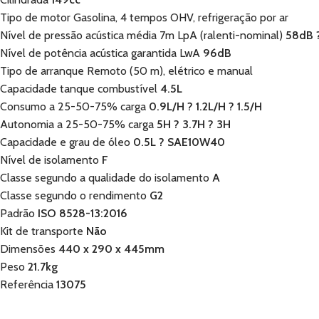
Tipo de motor Gasolina, 4 tempos OHV, refrigeração por ar
Nível de pressão acústica média 7m LpA (ralenti-nominal)
58dB 
Nível de potência acústica garantida LwA
96dB
Tipo de arranque Remoto (50 m), elétrico e manual
Capacidade tanque combustível
4.5L
Consumo a 25-50-75% carga
0.9L/H ? 1.2L/H ? 1.5/H
Autonomia a 25-50-75% carga
5H ? 3.7H ? 3H
Capacidade e grau de óleo
0.5L ? SAE10W40
Nível de isolamento
F
Classe segundo a qualidade do isolamento
A
Classe segundo o rendimento
G2
Padrão
ISO 8528-13:2016
Kit de transporte
Não
Dimensões
440 x 290 x 445mm
Peso
21.7kg
Referência
13075