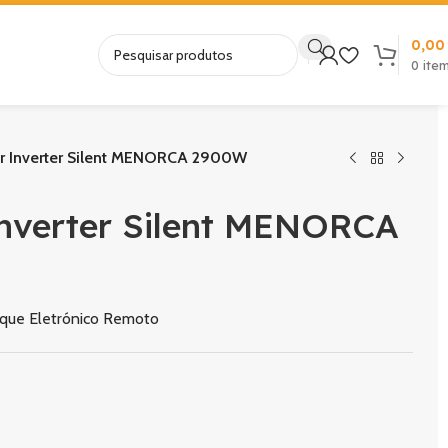
0,0
0
ite
 Inverter Silent MENORCA 2900W
verter Silent MENORCA
nque Eletrónico Remoto