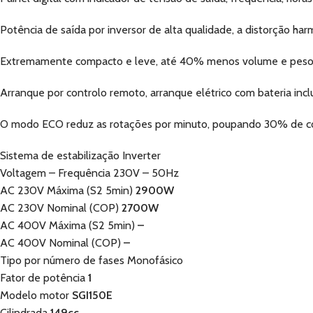
Potência de saída por inversor de alta qualidade, a distorção har
Extremamente compacto e leve, até 40% menos volume e peso 
Arranque por controlo remoto, arranque elétrico com bateria incl
O modo ECO reduz as rotações por minuto, poupando 30% de c
Sistema de estabilização Inverter
Voltagem – Frequência 230V – 50Hz
AC 230V Máxima (S2 5min)
2900W
AC 230V Nominal (COP)
2700W
AC 400V Máxima (S2 5min)
–
AC 400V Nominal (COP)
–
Tipo por número de fases Monofásico
Fator de potência
1
Modelo motor
SGI150E
Cilindrada
149cc