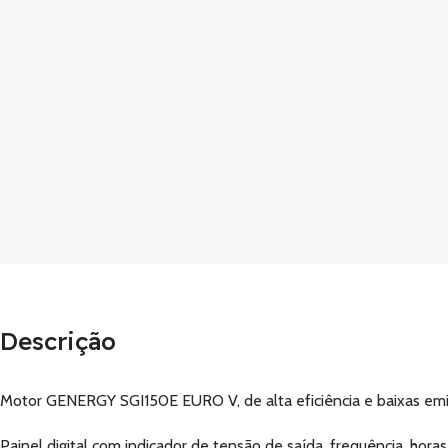
Descrição
Motor GENERGY SGI150E EURO V, de alta eficiência e baixas emiss
Painel digital com indicador de tensão de saída, frequência, horas