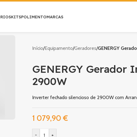
ÓRIOS
KITS
POLIMENTO
MARCAS
Início
/
Equipamento
/
Geradores
/
GENERGY Gerador
GENERGY Gerador In
2900W
Inverter fechado silencioso de 2900W com Arra
1 079,90
€
-
+