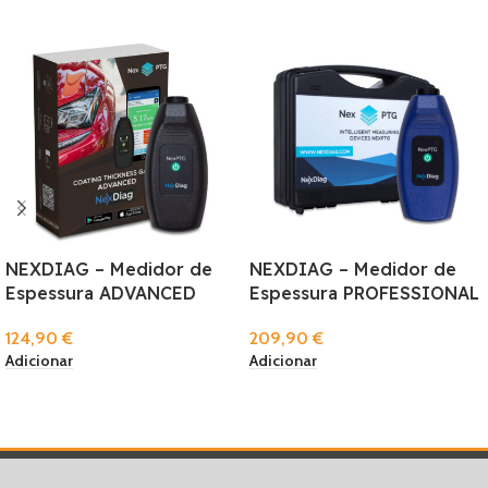
NEXDIAG – Medidor de
NEXDIAG – Medidor de
Espessura ADVANCED
Espessura PROFESSIONAL
124,90
€
209,90
€
Adicionar
Adicionar