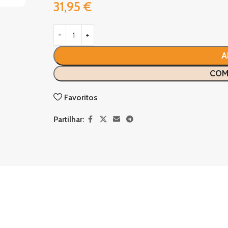
31,95
€
A
COM
Favoritos
Partilhar: