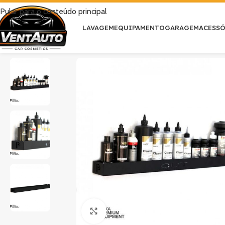
Pular para o conteúdo principal
LAVAGEM
EQUIPAMENTO
GARAGEM
ACESS
Clique para ampliar