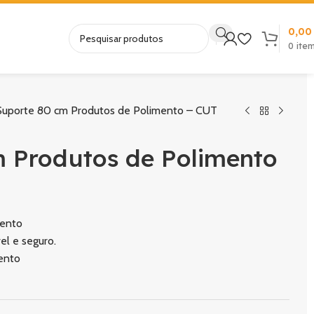
0,0
0
ite
uporte 80 cm Produtos de Polimento – CUT
 Produtos de Polimento
mento
l e seguro.
ento