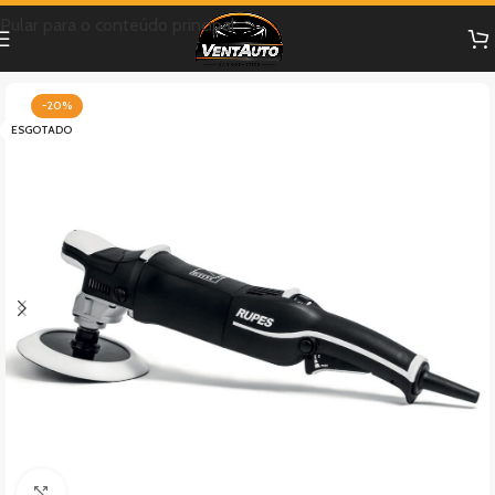
Pular para o conteúdo principal
-20%
ESGOTADO
Clique para ampliar