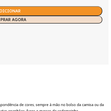
DICIONAR
PRAR AGORA
spondência de cores, sempre à mão no bolso da camisa ou da
ectar arranhões, furos e marcas de redemoinho.