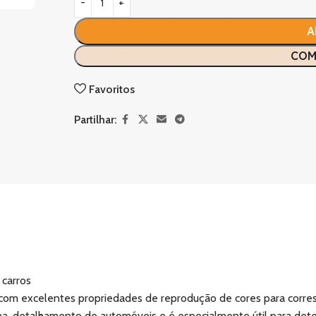
A
COM
Favoritos
Partilhar:
 carros
 com excelentes propriedades de reprodução de cores para corre
cina, detalhamento de automóveis e é especialmente útil para det