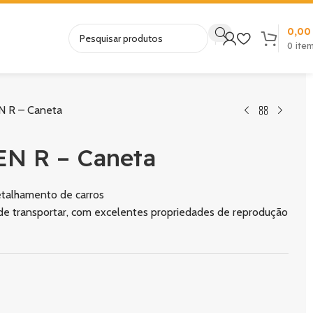
0,0
0
ite
 R – Caneta
N R – Caneta
etalhamento de carros
de transportar, com excelentes propriedades de reprodução