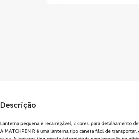
Descrição
Lanterna pequena e recarregável, 2 cores, para detalhamento de
A MATCHPEN R é uma lanterna tipo caneta fácil de transportar,
calça. A lanterna tipo caneta foi projetada para inspeção na ofi