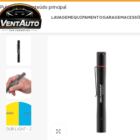
Pular para o conteúdo principal
LAVAGEM
EQUIPAMENTO
GARAGEM
ACESS
Clique para ampliar