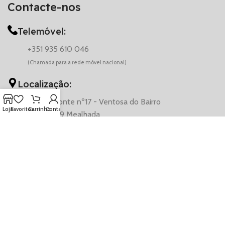
Contacte-nos
Telemóvel:
+351 935 610 046
(Chamada para a rede móvel nacional)
Localização:
Rua da Ponte nº17 - Ventosa do Bairro
Loja
Favoritos
Carrinho
Conta
3050-569 Mealhada
© 2026 VentAuto - CarCosmetics | Desenvolvido por Francisco
Coelho
CONDIÇÕES DE VENDA
POLÍTICA DE PRIVACIDADE E COOKIES