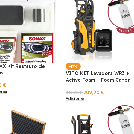
X Kit Restauro de
-17%
is
VITO KIT Lavadora WR3 +
Active Foam + Foam Canon
90
€
onar
289,90
€
349,90
€
Adicionar