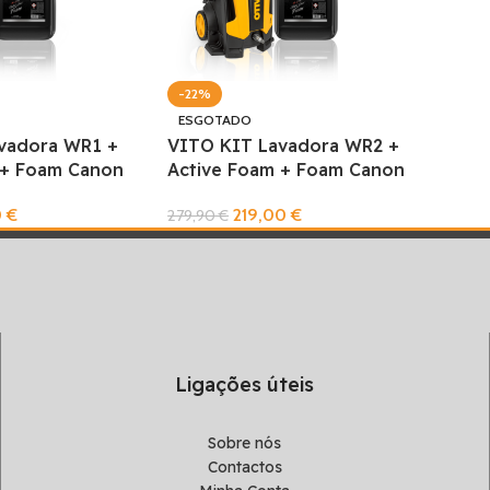
-22%
ESGOTADO
vadora WR1 +
VITO KIT Lavadora WR2 +
 + Foam Canon
Active Foam + Foam Canon
0
€
219,00
€
279,90
€
Ler Mais
Ligações úteis
Sobre nós
Contactos