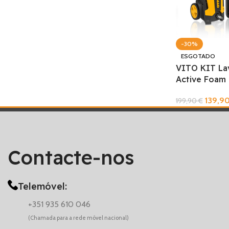
-30%
ESGOTADO
VITO KIT La
Active Foam
139,9
199,90
€
Ler Mais
Contacte-nos
Telemóvel:
+351 935 610 046
(Chamada para a rede móvel nacional)