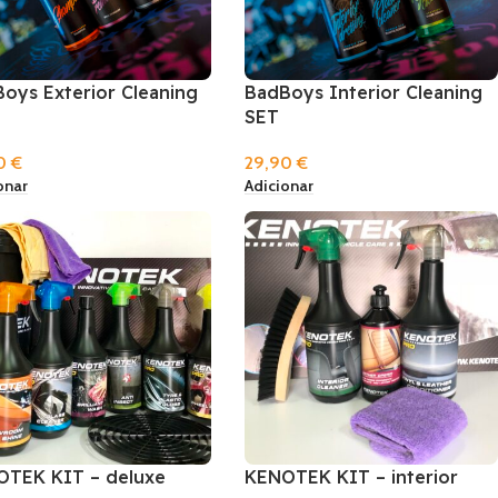
oys Exterior Cleaning
BadBoys Interior Cleaning
SET
90
€
29,90
€
onar
Adicionar
TEK KIT – deluxe
KENOTEK KIT – interior