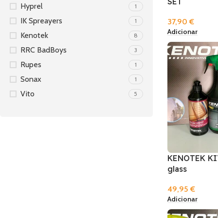
SET
Hyprel
1
IK Spreayers
1
37,90
€
Adicionar
Kenotek
8
RRC BadBoys
3
Rupes
1
Sonax
1
Vito
5
KENOTEK KIT 
glass
49,95
€
Adicionar