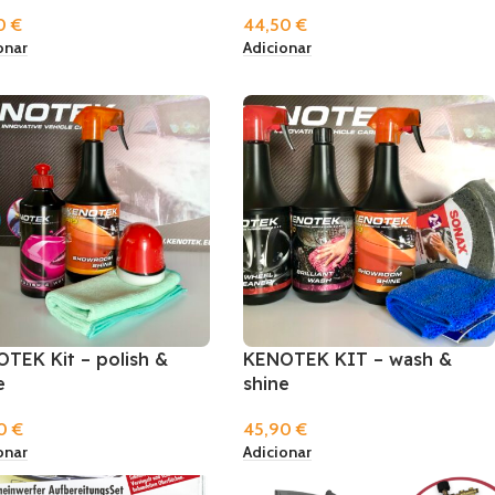
90
€
44,50
€
onar
Adicionar
TEK Kit – polish &
KENOTEK KIT – wash &
e
shine
90
€
45,90
€
onar
Adicionar