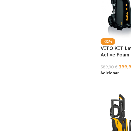
-32%
VITO KIT La
Active Foam
399,
589,90
€
Adicionar