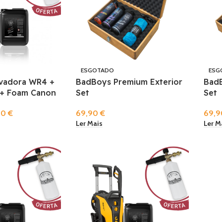
ESGOTADO
ESG
vadora WR4 +
BadBoys Premium Exterior
BadB
 + Foam Canon
Set
Set
90
€
69,90
€
69,
Ler Mais
Ler M