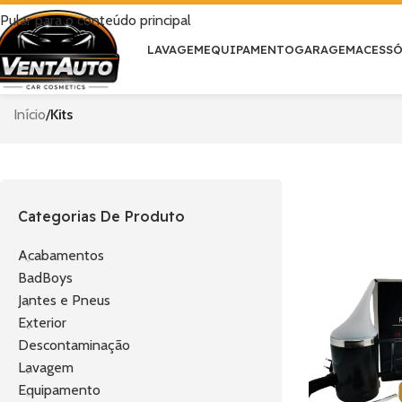
Pular para o conteúdo principal
LAVAGEM
EQUIPAMENTO
GARAGEM
ACESS
Início
/
Kits
Categorias De Produto
Acabamentos
BadBoys
Jantes e Pneus
Exterior
Descontaminação
Lavagem
Equipamento