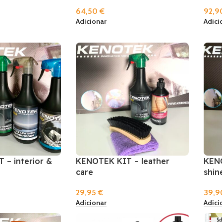
64,50
€
92,
Adicionar
Adici
– interior &
KENOTEK KIT – leather
KENO
care
shin
29,95
€
39,
Adicionar
Adici