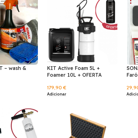
 – wash &
KIT Active Foam 5L +
SONA
Foamer 10L + OFERTA
Faró
179,90
€
29,
Adicionar
Adici