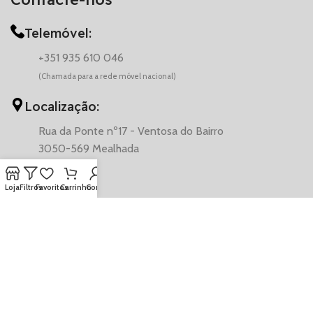
Telemóvel:
+351 935 610 046
(Chamada para a rede móvel nacional)
Localização:
Rua da Ponte nº17 - Ventosa do Bairro
3050-569 Mealhada
Loja
Filtros
Favoritos
Carrinho
Conta
© 2026 VentAuto - CarCosmetics | Desenvolvido por Francisco
Coelho
CONDIÇÕES DE VENDA
POLÍTICA DE PRIVACIDADE E COOKIES