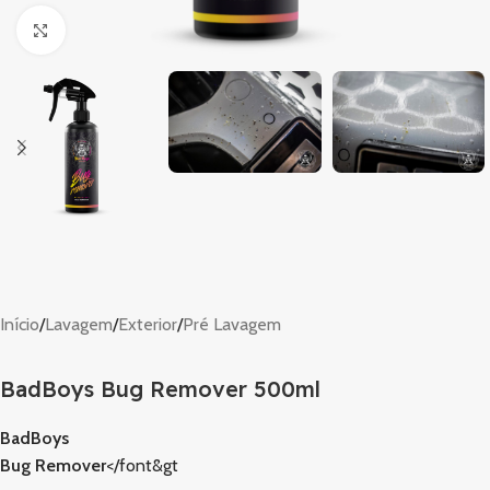
Clique para ampliar
Início
/
Lavagem
/
Exterior
/
Pré Lavagem
BadBoys Bug Remover 500ml
BadBoys
Bug Remover
</font&gt