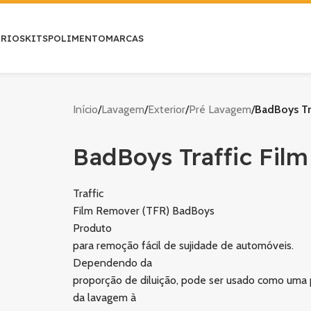
ÓRIOS
KITS
POLIMENTO
MARCAS
Início
/
Lavagem
/
Exterior
/
Pré Lavagem
/
BadBoys Tr
BadBoys Traffic Fil
Traffic
Film Remover (TFR) BadBoys
Produto
para remoção fácil de sujidade de automóveis.
Dependendo da
proporção de diluição, pode ser usado como uma
da lavagem à