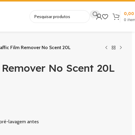
0,0
0
ite
affic Film Remover No Scent 20L
m Remover No Scent 20L
 pré-lavagem antes