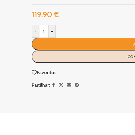
119,90
€
-
+
CO
Favoritos
Partilhar: