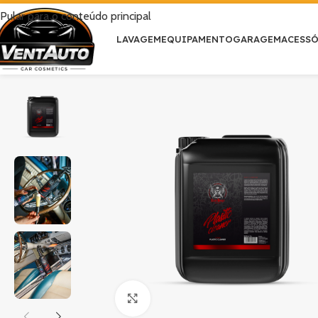
Pular para o conteúdo principal
LAVAGEM
EQUIPAMENTO
GARAGEM
ACESS
Clique para ampliar