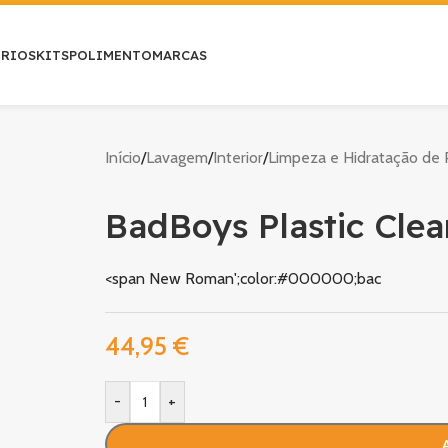
ÓRIOS
KITS
POLIMENTO
MARCAS
Início
/
Lavagem
/
Interior
/
Limpeza e Hidratação de P
BadBoys Plastic Clea
<span New Roman';color:#000000;bac
44,95
€
-
+