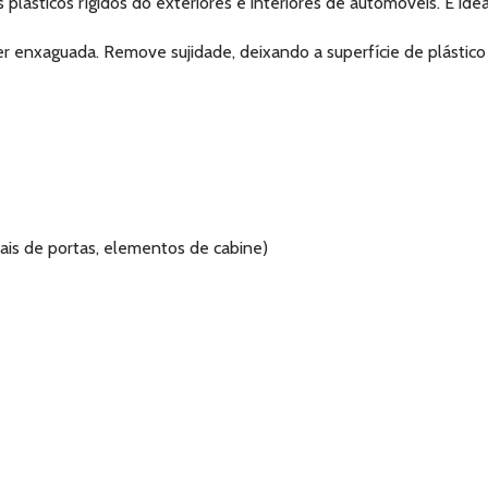
 plásticos rígidos do exteriores e interiores de automóveis. É ide
ser enxaguada. Remove sujidade, deixando a superfície de plástico
rais de portas, elementos de cabine)