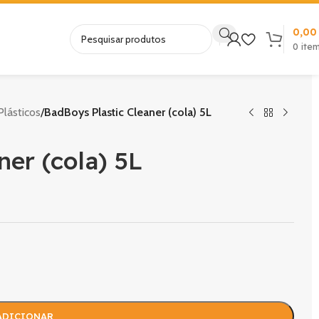
0,0
0
ite
lásticos
/
BadBoys Plastic Cleaner (cola) 5L
ner (cola) 5L
ADICIONAR