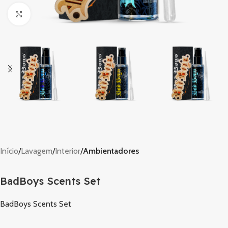
Clique para ampliar
Início
Lavagem
Interior
Ambientadores
BadBoys Scents Set
BadBoys Scents Set