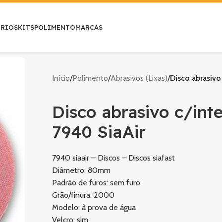
ÓRIOS
KITS
POLIMENTO
MARCAS
Início
/
Polimento
/
Abrasivos (Lixas)
/
Disco abrasiv
Disco abrasivo c/in
7940 SiaAir
7940 siaair – Discos – Discos siafast
Diâmetro: 80mm
Padrão de furos: sem furo
Grão/finura: 2000
Modelo: à prova de água
Velcro: sim