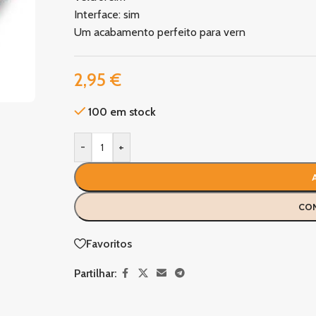
Interface: sim
Um acabamento perfeito para vern
2,95
€
100 em stock
-
+
CO
Favoritos
Partilhar: