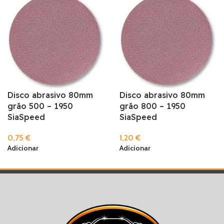
Disco abrasivo 80mm
Disco abrasivo 80mm
grão 500 – 1950
grão 800 – 1950
SiaSpeed
SiaSpeed
0,75
€
1,20
€
Adicionar
Adicionar