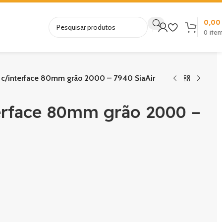
0,0
0
ite
o c/interface 80mm grão 2000 – 7940 SiaAir
terface 80mm grão 2000 –