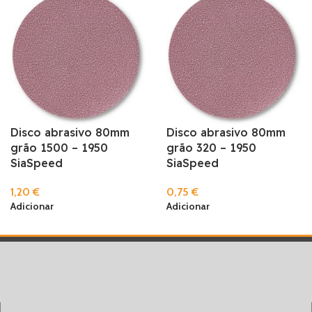
Disco abrasivo 80mm
Disco abrasivo 80mm
grão 1500 – 1950
grão 320 – 1950
SiaSpeed
SiaSpeed
1,20
€
0,75
€
Adicionar
Adicionar