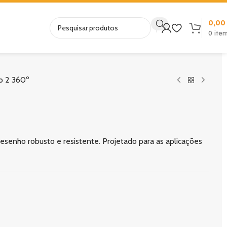
0,0
0
ite
o 2 360º
senho robusto e resistente. Projetado para as aplicações