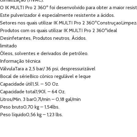
O IK MULTI Pro 2 360º foi desenvolvido para obter a maior resist
Este pulverizador é especialmente resistente a ácidos.
Setores nos quais utilizar IK MULTI Pro 2 360ºConstruçaoLimpe
Produtos com os quais utilizar IK MULTI Pro 2 360ºideal
Desinfetantes, Produtos neutros, Ácidos.
limitado
Óleos, solventes e derivados de petróleo.
Informação técnica
VálvulaTara a 2,5 bar/ 36 psi, despressurizável
Bocal de sérieBico cónico regulável e leque
Capacidade útil1,5l. – 50 Oz.
Capacidade total1,90l. – 64 Oz.
Litros/Min. 3 bar0,7l/min – 0,18 gal/min
Peso bruto0,70 kg – 1,54lbs.
Peso líquido0,56 kg – 1,23 lbs.