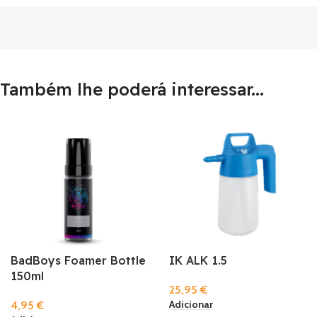
Também lhe poderá interessar...
BadBoys Foamer Bottle
IK ALK 1.5
150ml
25,95
€
Adicionar
4,95
€