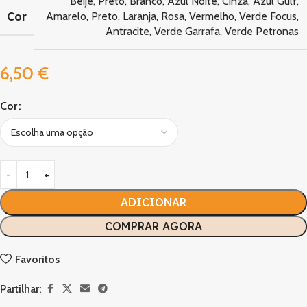
Beije
,
Preto
,
Branco
,
Azul Noite
,
Cinza
,
Azul Gulf
,
Cor
Amarelo
,
Preto
,
Laranja
,
Rosa
,
Vermelho
,
Verde Focus
,
Antracite
,
Verde Garrafa
,
Verde Petronas
6,50
€
Cor
ADICIONAR
COMPRAR AGORA
Favoritos
Partilhar: