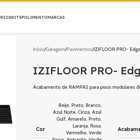
ÓRIOS
KITS
POLIMENTO
MARCAS
Início
Garagem
Pavimentos
IZIFLOOR PRO- Edg
IZIFLOOR PRO- Edg
Acabamento de RAMPAS para pisos modulares de
Beije
,
Preto
,
Branco
,
Azul Noite
,
Cinza
,
Azul
Gulf
,
Amarelo
,
Preto
,
Laranja
,
Rosa
,
Cor
Acabam
Vermelho
,
Verde
Focus
,
Antracite
,
Verde