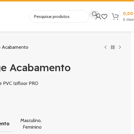
0,0
0
ite
e Acabamento
e Acabamento
 PVC Izifloor PRO
Masculino
,
ento
Feminino