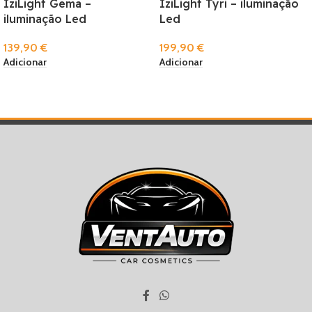
IziLight Gema –
IziLight Tyri – iluminação
iluminação Led
Led
139,90
€
199,90
€
Adicionar
Adicionar