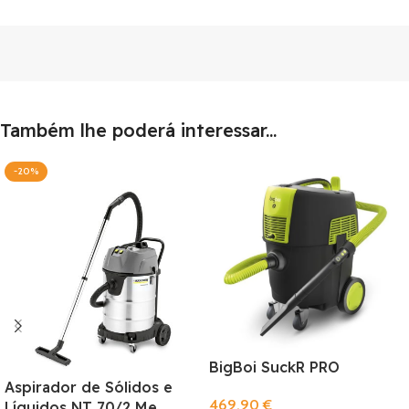
Também lhe poderá interessar...
-20%
BigBoi SuckR PRO
Aspirador de Sólidos e
469,90
€
Líquidos NT 70/2 Me