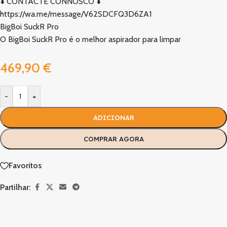
⬇️ CONTACTE CONNOSCO ⬇️
https://wa.me/message/V62SDCFQ3D6ZA1
BigBoi SuckR Pro
O BigBoi SuckR Pro é o melhor aspirador para limpar
469,90
€
-
+
ADICIONAR
COMPRAR AGORA
Favoritos
Partilhar: