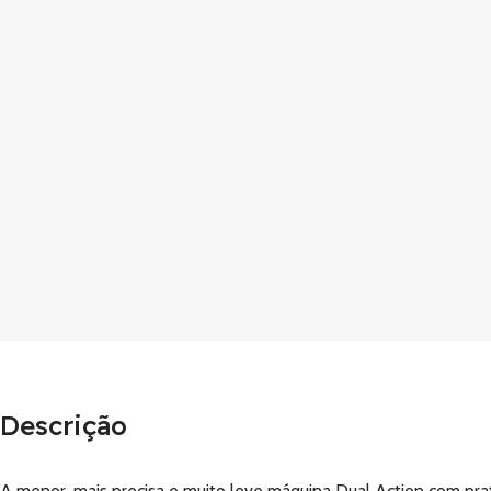
Descrição
A menor, mais precisa e muito leve máquina Dual Action com pr