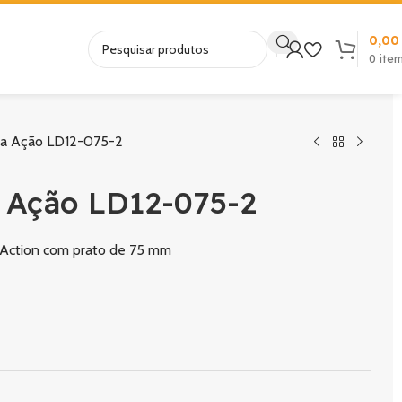
0,0
0
ite
la Ação LD12-075-2
 Ação LD12-075-2
l Action com prato de 75 mm