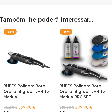
Também lhe poderá interessar...
-24%
-26%
RUPES Polidora Roto
RUPES Polidora Roto
Orbital Bigfoot LHR 15
Orbital Bigfoot LHR 15
Mark V
Mark V RRC SET
559,90
€
599,90
€
735,50
€
810,00
€