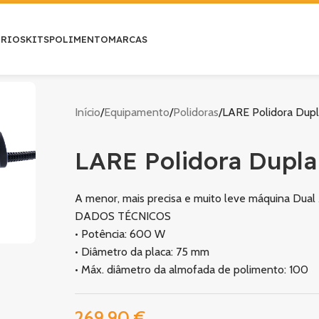
ÓRIOS
KITS
POLIMENTO
MARCAS
Início
Equipamento
Polidoras
LARE Polidora Dup
LARE Polidora Dupla
A menor, mais precisa e muito leve máquina Dua
DADOS TÉCNICOS
• Potência: 600 W
• Diâmetro da placa: 75 mm
• Máx. diâmetro da almofada de polimento: 100
269,90
€