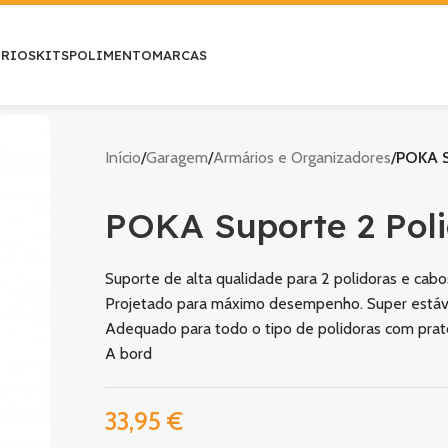
ÓRIOS
KITS
POLIMENTO
MARCAS
Início
/
Garagem
/
Armários e Organizadores
/
POKA S
POKA Suporte 2 Poli
Suporte de alta qualidade para 2 polidoras e cabo
Projetado para máximo desempenho. Super estáve
Adequado para todo o tipo de polidoras com pra
A bord
33,95
€