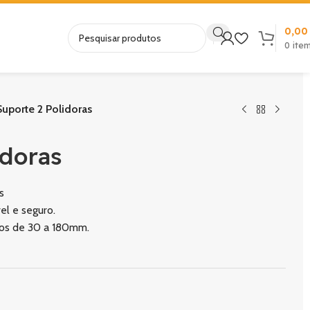
0,0
0
ite
uporte 2 Polidoras
doras
s
l e seguro.
tos de 30 a 180mm.