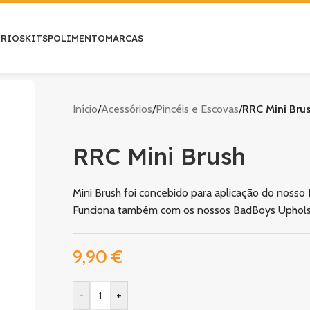
ÓRIOS
KITS
POLIMENTO
MARCAS
Início
/
Acessórios
/
Pincéis e Escovas
/
RRC Mini Bru
RRC Mini Brush
Mini Brush foi concebido para aplicação do nosso
Funciona também com os nossos BadBoys Upholst
9,90
€
-
+