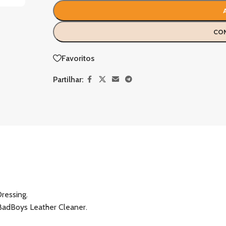
CO
Favoritos
Partilhar:
ressing.
adBoys Leather Cleaner.