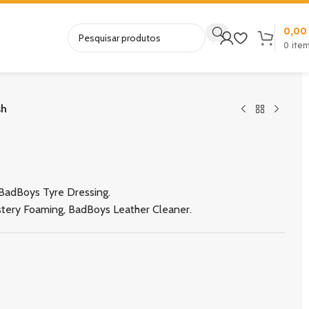
0,0
0
ite
sh
 BadBoys Tyre Dressing.
ery Foaming, BadBoys Leather Cleaner.