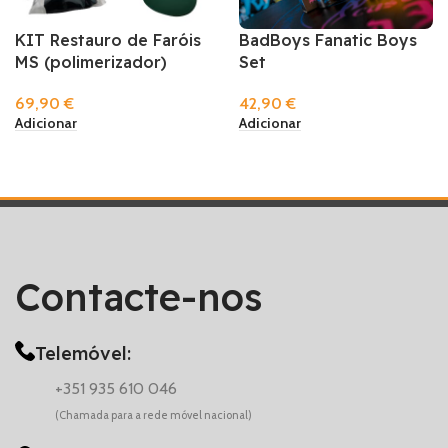
KIT Restauro de Faróis
BadBoys Fanatic Boys
MS (polimerizador)
Set
69,90
€
42,90
€
Adicionar
Adicionar
Contacte-nos
Telemóvel:
+351 935 610 046
(Chamada para a rede móvel nacional)