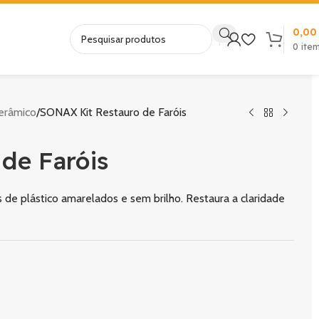
0,0
0
ite
erâmico
SONAX Kit Restauro de Faróis
de Faróis
s de plástico amarelados e sem brilho. Restaura a claridade