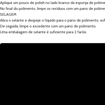
Aplique um pouco de polish no lado branco da esponja de polimen
No final do polimento, limpe os resíduos com um pano de polime
SELAGEM
Abra o selante e despeje o líquido para o pano de polimento, esfr
De seguida, limpe o excedente com um pano de polimento.
Uma embalagem de selante é suficiente para 2 faróis.