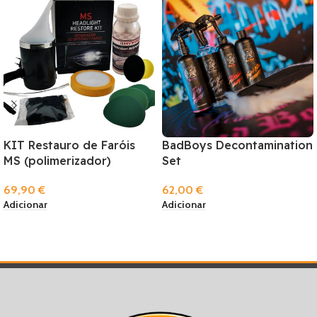
KIT Restauro de Faróis
BadBoys Decontamination
MS (polimerizador)
Set
69,90
€
62,00
€
Adicionar
Adicionar