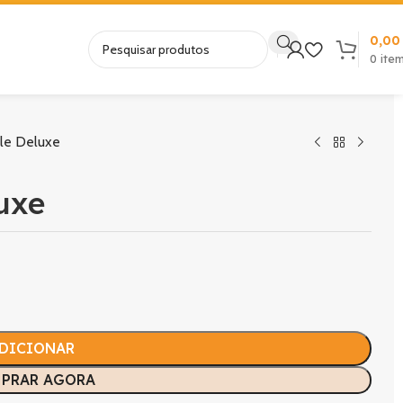
0,0
0
ite
le Deluxe
uxe
DICIONAR
PRAR AGORA