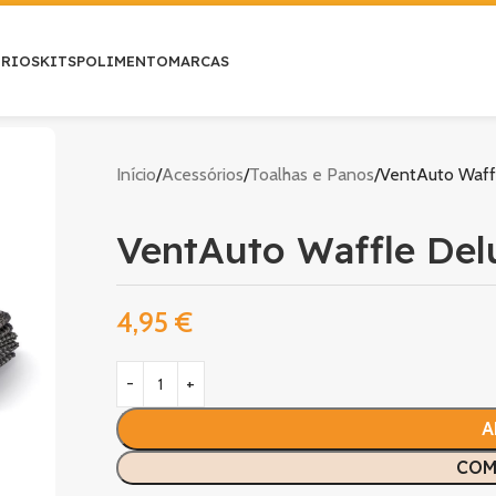
ÓRIOS
KITS
POLIMENTO
MARCAS
Início
Acessórios
Toalhas e Panos
VentAuto Waff
VentAuto Waffle Del
4,95
€
A
COM