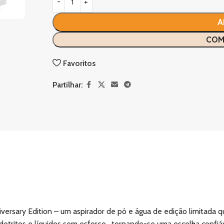
A
COM
Favoritos
Partilhar:
ersary Edition – um aspirador de pó e água de edição limitada q
tritos e líquidos sem esforço , tornando-se uma escolha confiável