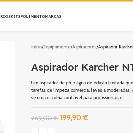
ÓRIOS
KITS
POLIMENTO
MARCAS
Início
Equipamento
Aspiradores
Aspirador Karche
Aspirador Karcher N
Um aspirador de pó e água de edição limitada qu
tarefas de limpeza comercial leves a moderadas, r
se uma escolha confiável para profissionais e
199,90
€
269,00
€