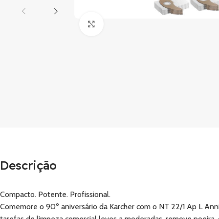
Clique para ampliar
Descrição
Compacto. Potente. Profissional.
Comemore o 90º aniversário da Karcher com o NT 22/1 Ap L Anniv
tarefas de limpeza comercial leves a moderadas, remove poeira, de