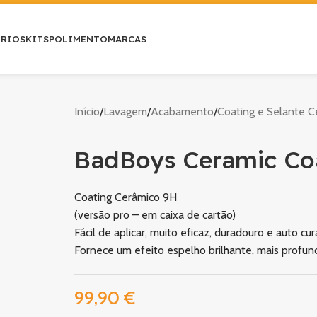
ÓRIOS
KITS
POLIMENTO
MARCAS
Início
/
Lavagem
/
Acabamento
/
Coating e Selante C
BadBoys Ceramic Co
Coating Cerâmico 9H
(versão pro – em caixa de cartão)
Fácil de aplicar, muito eficaz, duradouro e auto cur
Fornece um efeito espelho brilhante, mais profun
99,90
€