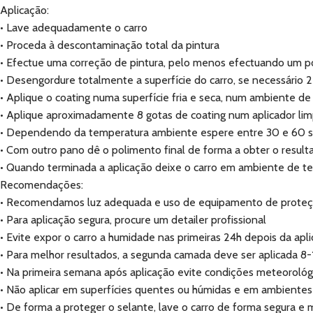
Aplicação:
• Lave adequadamente o carro
• Proceda à descontaminação total da pintura
• Efectue uma correção de pintura, pelo menos efectuando um p
• Desengordure totalmente a superfície do carro, se necessário 
• Aplique o coating numa superfície fria e seca, num ambiente 
• Aplique aproximadamente 8 gotas de coating num aplicador l
• Dependendo da temperatura ambiente espere entre 30 e 60 se
• Com outro pano dê o polimento final de forma a obter o resultado
• Quando terminada a aplicação deixe o carro em ambiente de t
Recomendações:
• Recomendamos luz adequada e uso de equipamento de proteçã
• Para aplicação segura, procure um detailer profissional
• Evite expor o carro a humidade nas primeiras 24h depois da apl
• Para melhor resultados, a segunda camada deve ser aplicada 8-
• Na primeira semana após aplicação evite condições meteoroló
• Não aplicar em superfícies quentes ou húmidas e em ambientes
• De forma a proteger o selante, lave o carro de forma segura 