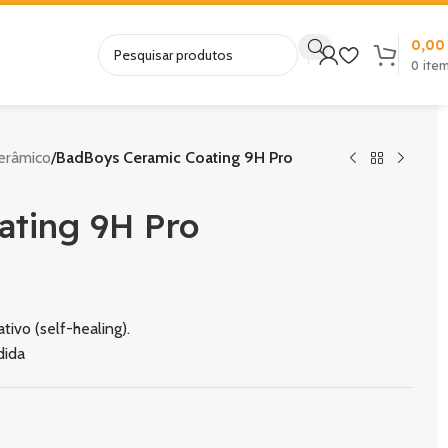
0,0
0
ite
erâmico
/
BadBoys Ceramic Coating 9H Pro
ating 9H Pro
ativo (self-healing).
dida