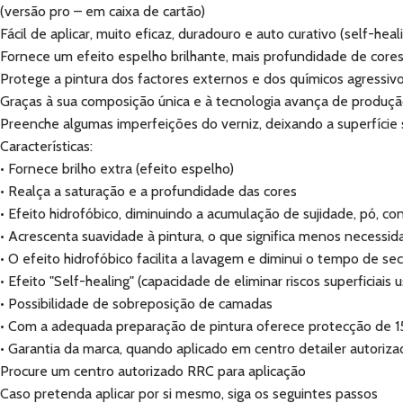
(versão pro – em caixa de cartão)
Fácil de aplicar, muito eficaz, duradouro e auto curativo (self-heali
Fornece um efeito espelho brilhante, mais profundidade de cores
Protege a pintura dos factores externos e dos químicos agressivo
Graças à sua composição única e à tecnologia avança de produção
Preenche algumas imperfeições do verniz, deixando a superfície 
Características:
• Fornece brilho extra (efeito espelho)
• Realça a saturação e a profundidade das cores
• Efeito hidrofóbico, diminuindo a acumulação de sujidade, pó, c
• Acrescenta suavidade à pintura, o que significa menos necessid
• O efeito hidrofóbico facilita a lavagem e diminui o tempo de s
• Efeito "Self-healing" (capacidade de eliminar riscos superficiais
• Possibilidade de sobreposição de camadas
• Com a adequada preparação de pintura oferece protecção d
• Garantia da marca, quando aplicado em centro detailer autoriz
Procure um centro autorizado RRC para aplicação
Caso pretenda aplicar por si mesmo, siga os seguintes passos