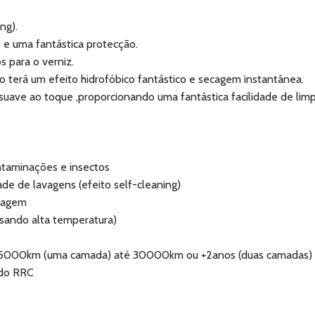
ng).
 e uma fantástica protecção.
s para o verniz.
 terá um efeito hidrofóbico fantástico e secagem instantânea.
suave ao toque ,proporcionando uma fantástica facilidade de lim
ontaminações e insectos
ade de lavagens (efeito self-cleaning)
ecagem
 usando alta temperatura)
e 15000km (uma camada) até 30000km ou +2anos (duas camadas)
ado RRC