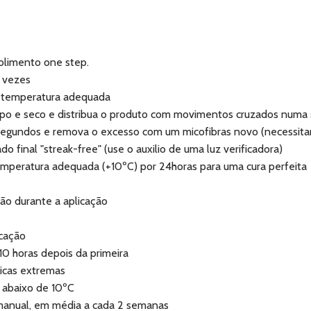
olimento one step.
2 vezes
de temperatura adequada
impo e seco e distribua o produto com movimentos cruzados num
gundos e remova o excesso com um micofibras novo (necessitar
 final "streak-free" (use o auxilio de uma luz verificadora)
emperatura adequada (+10ºC) por 24horas para uma cura perfeita
o durante a aplicação
icação
10 horas depois da primeira
gicas extremas
 abaixo de 10ºC
e manual, em média a cada 2 semanas