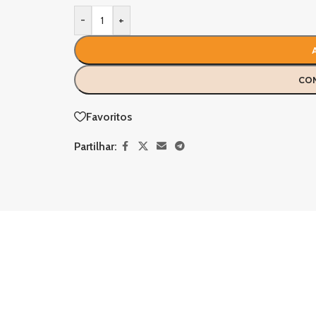
-
+
CO
Favoritos
Partilhar: