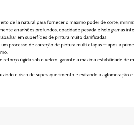
to de lã natural para fornecer o máximo poder de corte, minimiz
vamente arranhões profundos, opacidade pesada e hologramas int
balhar em superfícies de pintura muito danificadas.
a um processo de correção de pintura multi etapas — após a pr
imo.
reforço rígida sob o velcro, garante a máxima estabilidade de ma
duzindo o risco de superaquecimento e evitando a aglomeração e c