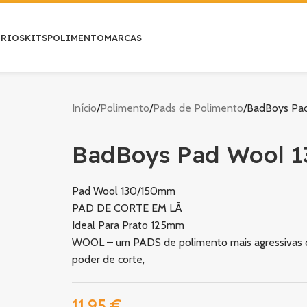
ÓRIOS
KITS
POLIMENTO
MARCAS
Início
Polimento
Pads de Polimento
BadBoys Pa
BadBoys Pad Wool 
Pad Wool 130/150mm
PAD DE CORTE EM LÃ
Ideal Para Prato 125mm
WOOL – um PADS de polimento mais agressivas da 
poder de corte,
11,95
€