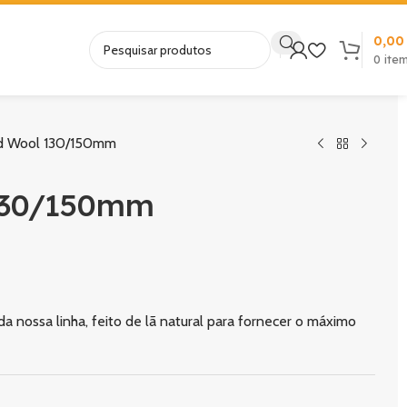
0,0
0
ite
d Wool 130/150mm
130/150mm
nossa linha, feito de lã natural para fornecer o máximo