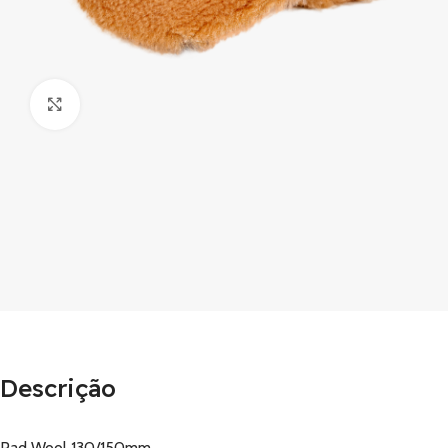
Clique para ampliar
Descrição
Pad Wool 130/150mm