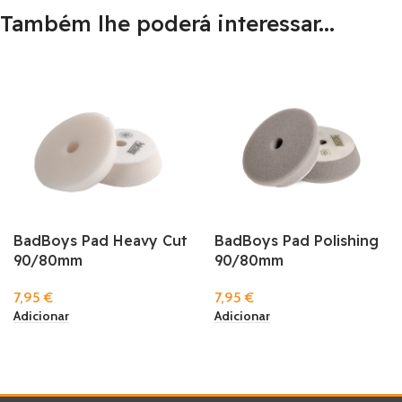
Também lhe poderá interessar...
BadBoys Pad Heavy Cut
BadBoys Pad Polishing
90/80mm
90/80mm
7,95
€
7,95
€
Adicionar
Adicionar