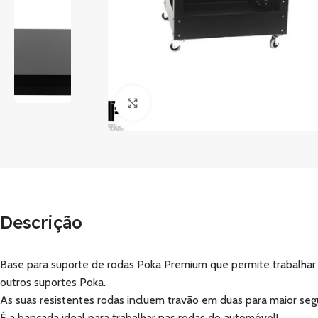
Clique para ampliar
Descrição
Base para suporte de rodas Poka Premium que permite trabalhar n
outros suportes Poka.
As suas resistentes rodas incluem travão em duas para maior seg
É a bancada ideal para trabalhar nas rodas do automóvel!