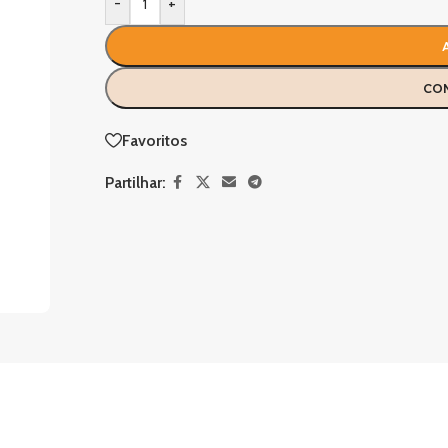
-
+
CO
Favoritos
Partilhar: