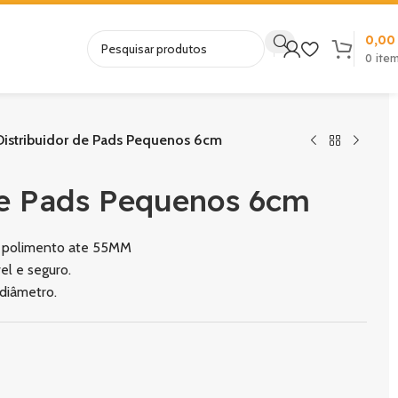
0,0
0
ite
istribuidor de Pads Pequenos 6cm
de Pads Pequenos 6cm
de polimento ate 55MM
l e seguro.
diâmetro.