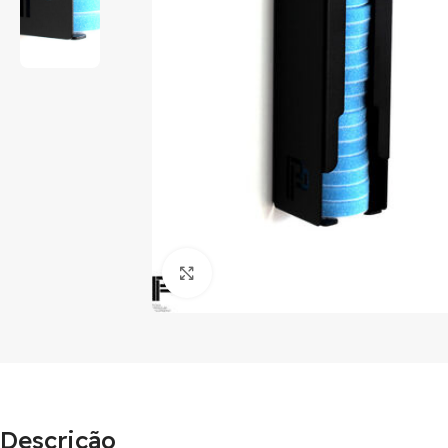
Clique para ampliar
Descrição