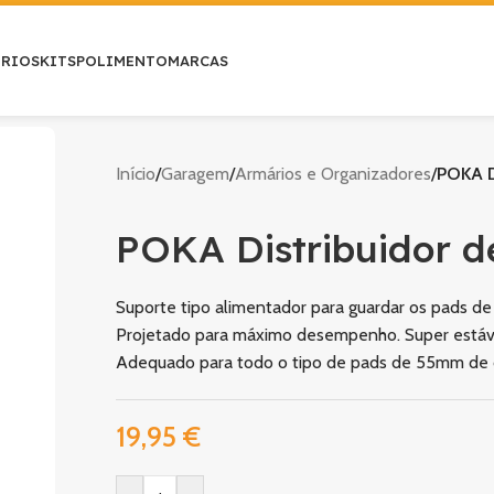
ÓRIOS
KITS
POLIMENTO
MARCAS
Início
/
Garagem
/
Armários e Organizadores
/
POKA D
POKA Distribuidor 
Suporte tipo alimentador para guardar os pads 
Projetado para máximo desempenho. Super estáve
Adequado para todo o tipo de pads de 55mm de 
19,95
€