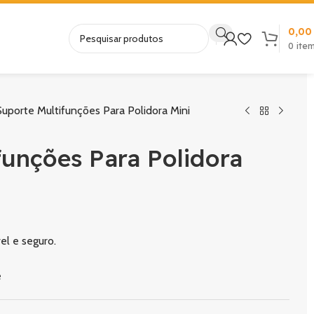
0,0
0
ite
porte Multifunções Para Polidora Mini
unções Para Polidora
l e seguro.
e