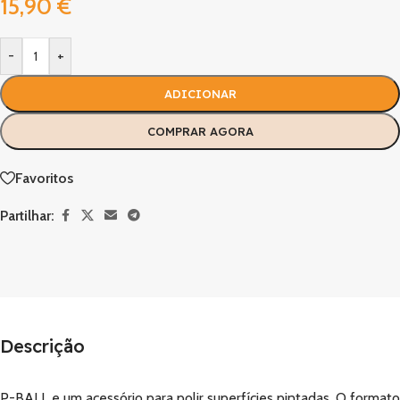
15,90
€
-
+
ADICIONAR
COMPRAR AGORA
Favoritos
Partilhar:
Descrição
P-BALL e um acessório para polir superfícies pintadas. O formato