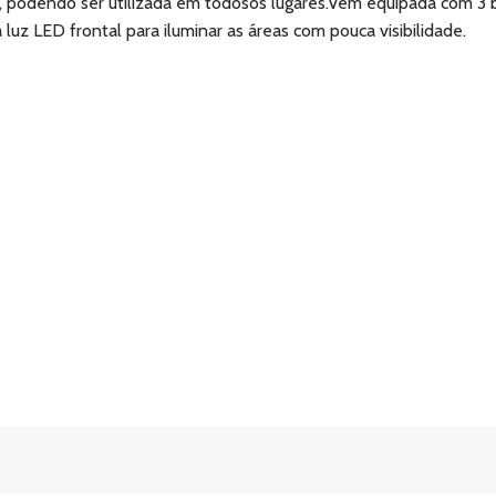
, podendo ser utilizada em todosos lugares.Vem equipada com 3 bot
luz LED frontal para iluminar as áreas com pouca visibilidade.