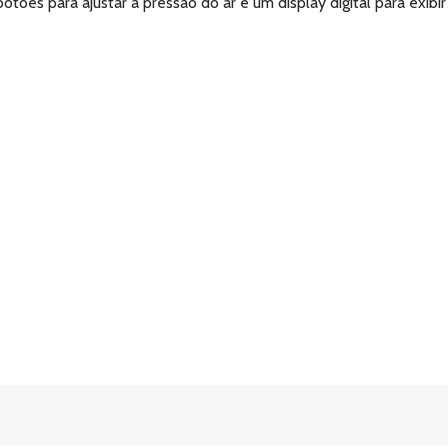
ões para ajustar a pressão do ar e um display digital para exibir