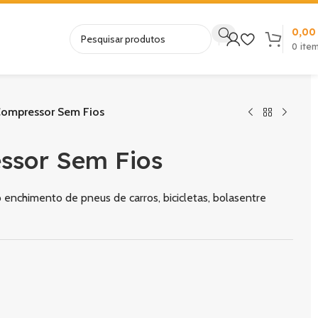
0,0
0
ite
Compressor Sem Fios
ssor Sem Fios
 enchimento de pneus de carros, bicicletas, bolasentre