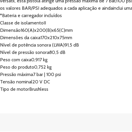
versátil, esta pistola atinge uma pressão máxima de 7 bar/100 psi
os valores BAR/PSI adequados a cada aplicação e aindainclui uma 
*Bateria e carregador incluídos
Classe de isolamentoII
Dimensão160(A)x200(B)x65(C)mm
Dimensões da caixa170x210x75mm
Nível de potência sonora (LWA)91,5 dB
Nível de pressão sonora80,5 dB
Peso com caixa0,917 kg
Peso do produto0,752 kg
Pressão máxima7 bar | 100 psi
Tensão nominal20 V DC
Tipo de motorBrushless