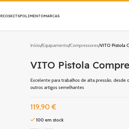
ÓRIOS
KITS
POLIMENTO
MARCAS
Início
/
Equipamento
/
Compressores
/
VITO Pistola 
VITO Pistola Compre
Excelente para trabalhos de alta pressão, desde o
outros artigos semelhantes
119,90
€
100 em stock