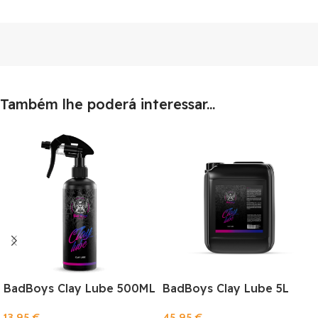
Também lhe poderá interessar...
BadBoys Clay Lube 500ML
BadBoys Clay Lube 5L
13,95
€
45,95
€