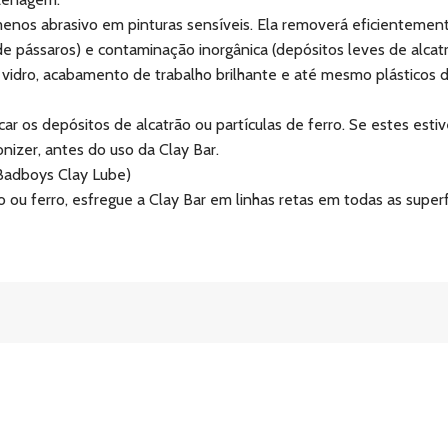
menos abrasivo em pinturas sensíveis. Ela removerá eficientement
pássaros) e contaminação inorgânica (depósitos leves de alcatrão 
ve, vidro, acabamento de trabalho brilhante e até mesmo plástico
ficar os depósitos de alcatrão ou partículas de ferro. Se estes es
izer, antes do uso da Clay Bar.
(Badboys Clay Lube)
ão ou ferro, esfregue a Clay Bar em linhas retas em todas as supe