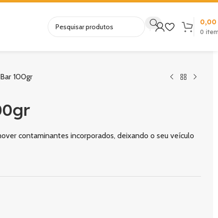
0,0
0
ite
Bar 100gr
00gr
over contaminantes incorporados, deixando o seu veículo