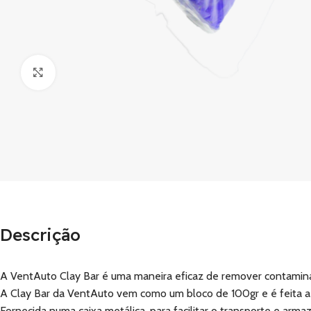
Clique para ampliar
Descrição
A VentAuto Clay Bar é uma maneira eficaz de remover contaminan
A Clay Bar da VentAuto vem como um bloco de 100gr e é feita a pa
Fornecida numa caixa metálica, para facilitar o transporte e arm