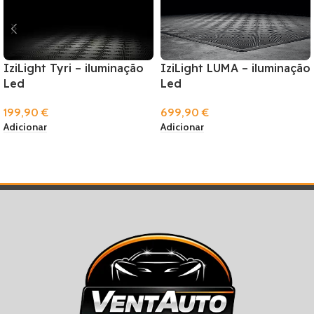
IziLight Tyri – iluminação
IziLight LUMA – iluminação
Led
Led
199,90
€
699,90
€
Adicionar
Adicionar