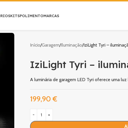
ÓRIOS
KITS
POLIMENTO
MARCAS
Início
Garagem
Iluminação
IziLight Tyri – ilumina
IziLight Tyri – ilumi
A luminária de garagem LED Tyri oferece uma luz
199,90
€
A