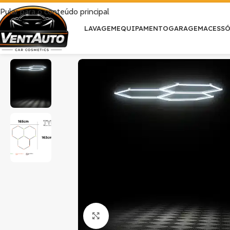
Pular para o conteúdo principal
LAVAGEM
EQUIPAMENTO
GARAGEM
ACESS
Clique para ampliar