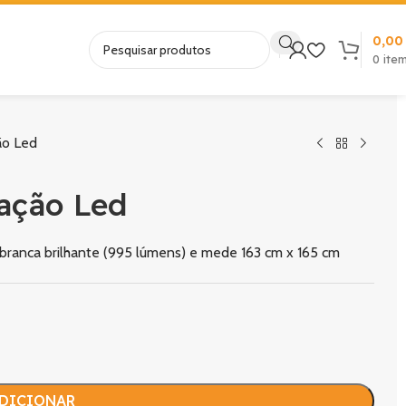
0,0
0
ite
ção Led
nação Led
 branca brilhante (995 lúmens) e mede 163 cm x 165 cm
DICIONAR