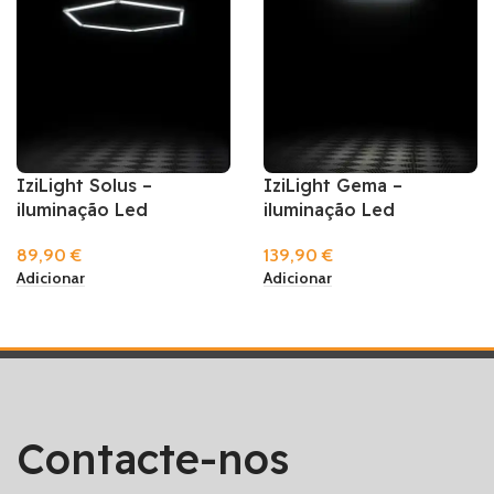
IziLight Solus –
IziLight Gema –
iluminação Led
iluminação Led
89,90
€
139,90
€
Adicionar
Adicionar
Contacte-nos